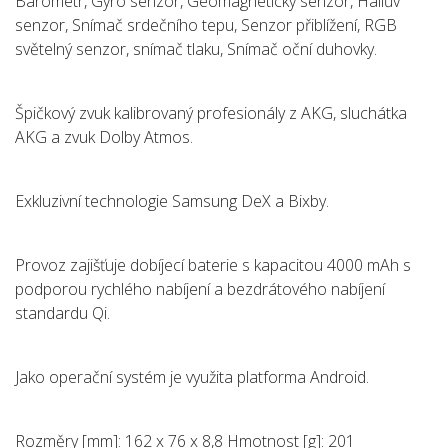
Barometr, Gyro senzor, Geomagnetický senzor, Hallův
senzor, Snímač srdečního tepu, Senzor přiblížení, RGB
světelný senzor, snímač tlaku, Snímač oční duhovky.
Špičkový zvuk kalibrovaný profesionály z AKG, sluchátka
AKG a zvuk Dolby Atmos.
Exkluzivní technologie Samsung DeX a Bixby.
Provoz zajišťuje dobíjecí baterie s kapacitou 4000 mAh s
podporou rychlého nabíjení a bezdrátového nabíjení
standardu Qi.
Jako operační systém je využita platforma Android.
Rozměry [mm]: 162 x 76 x 8,8 Hmotnost [g]: 201