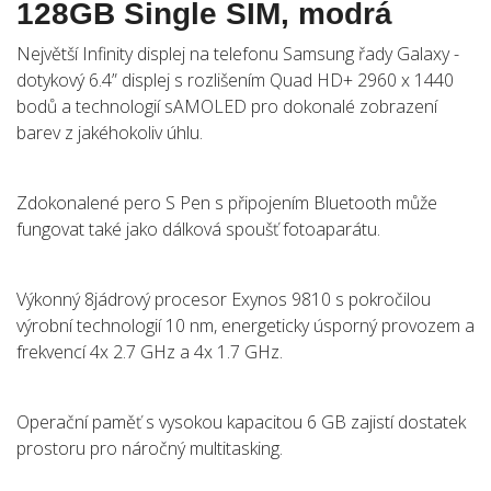
128GB Single SIM, modrá
Největší Infinity displej na telefonu Samsung řady Galaxy -
dotykový 6.4” displej s rozlišením Quad HD+ 2960 x 1440
bodů a technologií sAMOLED pro dokonalé zobrazení
barev z jakéhokoliv úhlu.
Zdokonalené pero S Pen s připojením Bluetooth může
fungovat také jako dálková spoušť fotoaparátu.
Výkonný 8jádrový procesor Exynos 9810 s pokročilou
výrobní technologií 10 nm, energeticky úsporný provozem a
frekvencí 4x 2.7 GHz a 4x 1.7 GHz.
Operační paměť s vysokou kapacitou 6 GB zajistí dostatek
prostoru pro náročný multitasking.