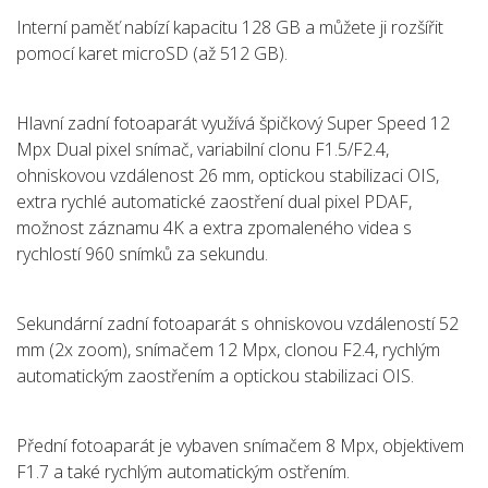
Interní paměť nabízí kapacitu 128 GB a můžete ji rozšířit
pomocí karet microSD (až 512 GB).
Hlavní zadní fotoaparát využívá špičkový Super Speed 12
Mpx Dual pixel snímač, variabilní clonu F1.5/F2.4,
ohniskovou vzdálenost 26 mm, optickou stabilizaci OIS,
extra rychlé automatické zaostření dual pixel PDAF,
možnost záznamu 4K a extra zpomaleného videa s
rychlostí 960 snímků za sekundu.
Sekundární zadní fotoaparát s ohniskovou vzdáleností 52
mm (2x zoom), snímačem 12 Mpx, clonou F2.4, rychlým
automatickým zaostřením a optickou stabilizaci OIS.
Přední fotoaparát je vybaven snímačem 8 Mpx, objektivem
F1.7 a také rychlým automatickým ostřením.