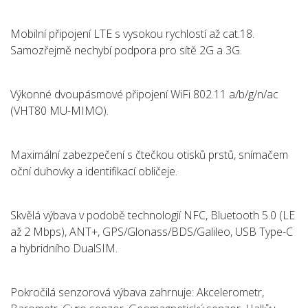
Mobilní připojení LTE s vysokou rychlostí až cat.18.
Samozřejmě nechybí podpora pro sítě 2G a 3G.
Výkonné dvoupásmové připojení WiFi 802.11 a/b/g/n/ac
(VHT80 MU-MIMO).
Maximální zabezpečení s čtečkou otisků prstů, snímačem
oční duhovky a identifikací obličeje.
Skvělá výbava v podobě technologií NFC, Bluetooth 5.0 (LE
až 2 Mbps), ANT+, GPS/Glonass/BDS/Galileo, USB Type-C
a hybridního DualSIM.
Pokročilá senzorová výbava zahrnuje: Akcelerometr,