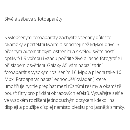
Skvělá zábava s fotoaparáty
S vylepšenými fotoaparáty zachytíte všechny důležité
okamžiky v perfektní kvalitě a snadněji než kdykoli dříve. S
přesným automatickým ostřením a skvělou světelností
optiky f/1.9 vpředu i vzadu pořídíte živé a jasné fotografie i
při slabém osvětlení. Galaxy A5 vám nabízí zadní
fotoaparát s vysokým rozlišením 16 Mpx a přední také 16
Mpx. Fotoaparát nabízí jednodušší ovládání, které
umožňuje rychle přepínat mezi různými režimy a okamžitě
použít filtry pro přidání obrazových efektů. Vytvářejte selfie
ve vysokém rozlišení jednoduchým dotykem kdekoli na
displeji a použijte displej namísto blesku pro jasnější snímky.