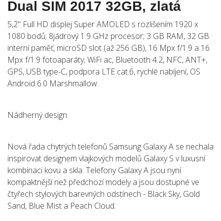
Dual SIM 2017 32GB, zlatá
5,2" Full HD displej Super AMOLED s rozlišením 1920 x
1080 bodů; 8jádrový 1.9 GHz procesor; 3 GB RAM, 32 GB
interní paměť, microSD slot (až 256 GB), 16 Mpx f/1.9 a 16
Mpx f/1.9 fotoaparáty; WiFi ac, Bluetooth 4.2, NFC, ANT+,
GPS, USB type-C, podpora LTE cat.6, rychlé nabíjení, OS
Android 6.0 Marshmallow.
Nádherný design
Nová řada chytrých telefonů Samsung Galaxy A se nechala
inspirovat designem vlajkových modelů Galaxy S v luxusní
kombinaci kovu a skla. Telefony Galaxy A jsou nyní
kompaktnější než předchozí modely a jsou dostupné ve
čtyřech stylových barevných odstínech - Black Sky, Gold
Sand, Blue Mist a Peach Cloud.