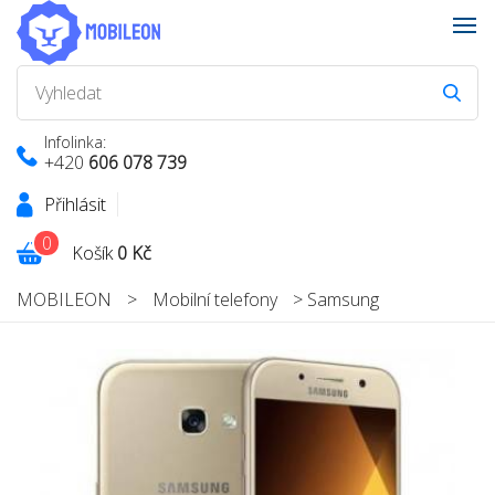
Infolinka:
+420
606 078 739
Přihlásit
0
Košík
0 Kč
MOBILEON
>
Mobilní telefony
>
Samsung