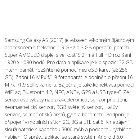
Samsung Galaxy A5 (2017) je vybaven výkonným 8jádrovým
procesorem s frekvencí 1.9 GHz a 3 GB operační paměti.
Super AMOLED displej s velikostí 5.2" má Full HD rozlišení
1920 x 1080 bodů. Pro data a aplikace je k dispozici 32 GB
interní paměti rozšiřitelné pomocí microSD karet (až 256
GB). Zadní 16 MPx f/1.9 fotoaparát je doplněn o přední 16
MPx f/1.9 selfie kameru. Báječná je také konektivita pomocí
WiFi ac, Bluetooth 4.2, NFC, ANT+, GPS a USB type-C. Ze
senzorové výbavy nabízí akcelerometr, senzor přiblížení,
geomagnetický senzor, RGB světelný senzor, Hallův
senzor, snímač otisků prstů, gyro a barometr. Podporuje
připojení v mobilních sítích 2G, 3G a LTE cat.6. K napájení
slouží baterie s kapacitou 3000 mAh a podporou rychlého
nabíjení. O správu aplikací se stará systém Android 6.0