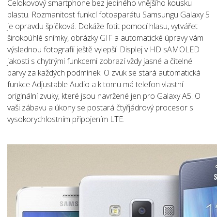
Celokovový smartphone bez jediného vnějšího kousku
plastu. Rozmanitost funkcí fotoaparátu Samsungu Galaxy 5
je opravdu špičková. Dokáže fotit pomocí hlasu, vytvářet
širokoúhlé snímky, obrázky GIF a automatické úpravy vám
výslednou fotografii ještě vylepší. Displej v HD sAMOLED
jakosti s chytrými funkcemi zobrazí vždy jasné a čitelné
barvy za každých podmínek. O zvuk se stará automatická
funkce Adjustable Audio a k tomu má telefon vlastní
originální zvuky, které jsou navržené jen pro Galaxy A5. O
vaši zábavu a úkony se postará čtyřjádrový procesor s
vysokorychlostním připojením LTE.