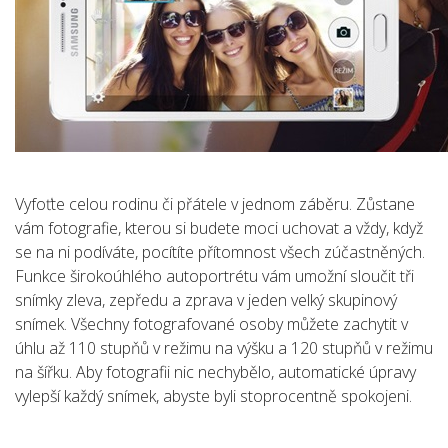
Vyfoťte celou rodinu či přátele v jednom záběru. Zůstane
vám fotografie, kterou si budete moci uchovat a vždy, když
se na ni podíváte, pocítíte přítomnost všech zúčastněných.
Funkce širokoúhlého autoportrétu vám umožní sloučit tři
snímky zleva, zepředu a zprava v jeden velký skupinový
snímek. Všechny fotografované osoby můžete zachytit v
úhlu až 110 stupňů v režimu na výšku a 120 stupňů v režimu
na šířku. Aby fotografii nic nechybělo, automatické úpravy
vylepší každý snímek, abyste byli stoprocentně spokojeni.