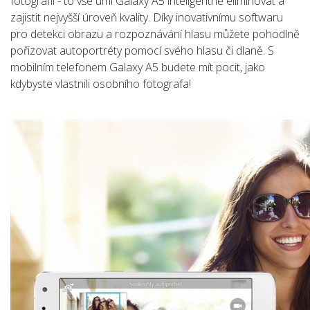
fotografii - to vše umí Galaxy A5 inteligentně eliminovat a
zajistit nejvyšší úroveň kvality. Díky inovativnímu softwaru
pro detekci obrazu a rozpoznávání hlasu můžete pohodlně
pořizovat autoportréty pomocí svého hlasu či dlaně. S
mobilním telefonem Galaxy A5 budete mít pocit, jako
kdybyste vlastnili osobního fotografa!