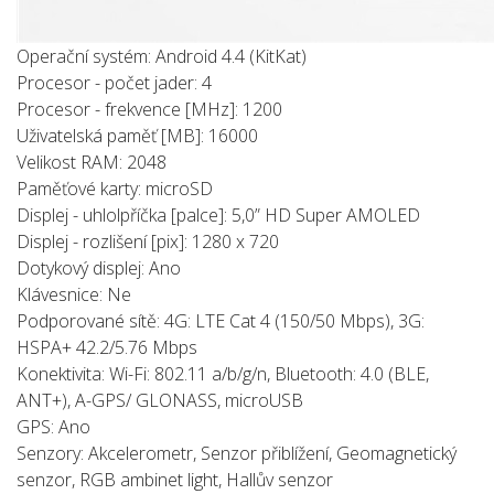
Operační systém: Android 4.4 (KitKat)
Procesor - počet jader: 4
Procesor - frekvence [MHz]: 1200
Uživatelská paměť [MB]: 16000
Velikost RAM: 2048
Paměťové karty: microSD
Displej - uhlolpříčka [palce]: 5,0” HD Super AMOLED
Displej - rozlišení [pix]: 1280 x 720
Dotykový displej: Ano
Klávesnice: Ne
Podporované sítě: 4G: LTE Cat 4 (150/50 Mbps), 3G:
HSPA+ 42.2/5.76 Mbps
Konektivita: Wi-Fi: 802.11 a/b/g/n, Bluetooth: 4.0 (BLE,
ANT+), A-GPS/ GLONASS, microUSB
GPS: Ano
Senzory: Akcelerometr, Senzor přiblížení, Geomagnetický
senzor, RGB ambinet light, Hallův senzor