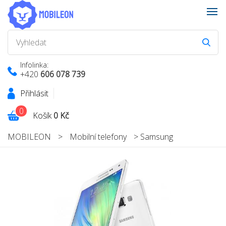
Infolinka:
+420
606 078 739
Přihlásit
0
Košík
0 Kč
MOBILEON
>
Mobilní telefony
>
Samsung