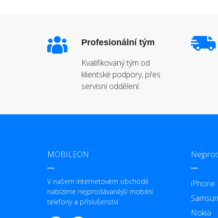
Profesionální tým
Kvalifikovaný tým od
klientské podpory, přes
servisní oddělení.
MOBILEON
Nejprod
V našem internetovém obchodě
iPhone
nabízíme nejprodávanější mobilní
Samsun
telefony a příslušenství.
Nokia