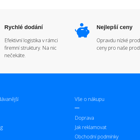
Rychlé dodání
Nejlepší ceny
Efektivní logistika v rámci
Opravdu nízké prod
firemní struktury. Na nic
ceny pro naše prod
nečekáte.
ávanější
Vše o nákupu
Doprava
g
Jak reklamovat
Obchodní podmínky