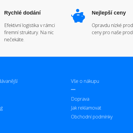
Rychlé dodání
Nejlepší ceny
Efektivní logistika v rámci
Opravdu nízké prod
firemní struktury. Na nic
ceny pro naše prod
nečekáte.
ávanější
Vše o nákupu
Doprava
g
Jak reklamovat
Obchodní podmínky