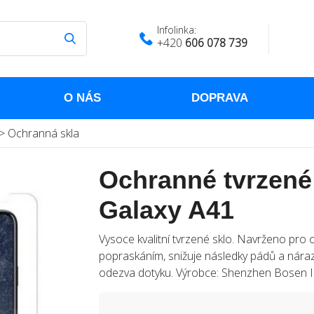
Infolinka:
+420
606 078 739
O NÁS
DOPRAVA
>
Ochranná skla
Ochranné tvrzené
Galaxy A41
Vysoce kvalitní tvrzené sklo. Navrženo pr
popraskáním, snižuje následky pádů a náraz
odezva dotyku. Výrobce: Shenzhen Bosen Ind