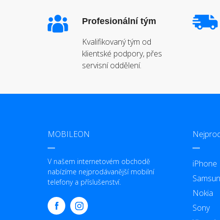
Profesionální tým
Kvalifikovaný tým od
klientské podpory, přes
servisní oddělení.
MOBILEON
Nejprod
V našem internetovém obchodě
iPhone
nabízíme nejprodávanější mobilní
Samsun
telefony a příslušenství.
Nokia
Sony