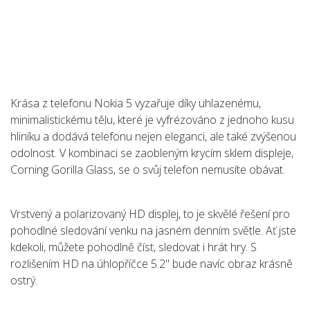
Krása z telefonu Nokia 5 vyzařuje díky uhlazenému,
minimalistickému tělu, které je vyfrézováno z jednoho kusu
hliníku a dodává telefonu nejen eleganci, ale také zvýšenou
odolnost. V kombinaci se zaobleným krycím sklem displeje,
Corning Gorilla Glass, se o svůj telefon nemusíte obávat.
Vrstvený a polarizovaný HD displej, to je skvělé řešení pro
pohodlné sledování venku na jasném denním světle. Ať jste
kdekoli, můžete pohodlně číst, sledovat i hrát hry. S
rozlišením HD na úhlopříčce 5.2" bude navíc obraz krásně
ostrý.