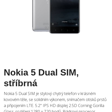
Nokia 5 Dual SIM,
stříbrná
Nokia 5 Dual SIM je stylový chytrý telefon v krásném
kovovém těle, se solidním výkonem, snímačem otisků prstů
a připojením LTE. 5.2" IPS HD displej 2.5D Corning Gorilla
Glass, rozlišení 1280 x 720 bodů, 8jádrový procesor