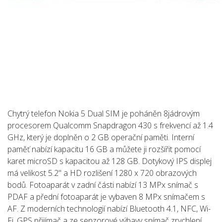
Chytrý telefon Nokia 5 Dual SIM je poháněn 8jádrovým
procesorem Qualcomm Snapdragon 430 s frekvencí až 1.4
GHz, který je doplněn o 2 GB operační paměti. Interní
paměť nabízí kapacitu 16 GB a můžete ji rozšířit pomocí
karet microSD s kapacitou až 128 GB. Dotykový IPS displej
má velikost 5.2" a HD rozlišení 1280 x 720 obrazových
bodů. Fotoaparát v zadní části nabízí 13 MPx snímač s
PDAF a přední fotoaparát je vybaven 8 MPx snímačem s
AF. Z moderních technologií nabízí Bluetooth 4.1, NFC, Wi-
Fi, GPS přijímač a ze senzorové výbavy snímač zrychlení,