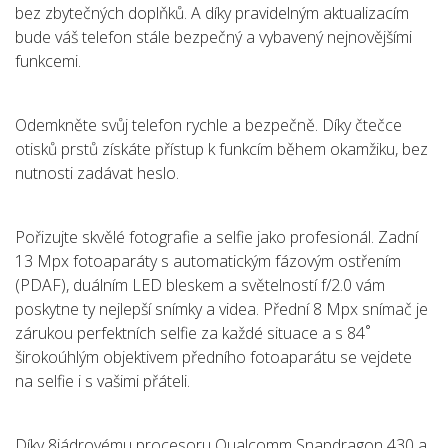
bez zbytečných doplňků. A díky pravidelným aktualizacím
bude váš telefon stále bezpečný a vybavený nejnovějšími
funkcemi.
Odemkněte svůj telefon rychle a bezpečně. Díky čtečce
otisků prstů získáte přístup k funkcím během okamžiku, bez
nutnosti zadávat heslo.
Pořizujte skvělé fotografie a selfie jako profesionál. Zadní
13 Mpx fotoaparáty s automatickým fázovým ostřením
(PDAF), duálním LED bleskem a světelností f/2.0 vám
poskytne ty nejlepší snímky a videa. Přední 8 Mpx snímač je
zárukou perfektních selfie za každé situace a s 84˚
širokoúhlým objektivem předního fotoaparátu se vejdete
na selfie i s vašimi přáteli.
Díky 8jádrovému procesoru Qualcomm Snapdragon 430 a