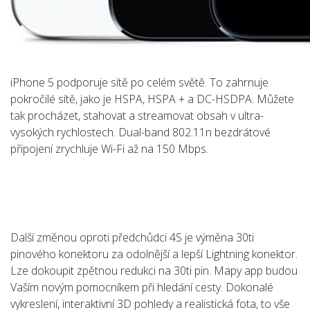
iPhone 5 podporuje sítě po celém světě. To zahrnuje
pokročilé sítě, jako je HSPA, HSPA + a DC-HSDPA. Můžete
tak procházet, stahovat a streamovat obsah v ultra-
vysokých rychlostech. Dual-band 802.11n bezdrátové
připojení zrychluje Wi-Fi až na 150 Mbps.
Další změnou oproti předchůdci 4S je výměna 30ti
pinového konektoru za odolnější a lepší Lightning konektor.
Lze dokoupit zpětnou redukci na 30ti pin. Mapy app budou
Vaším novým pomocníkem při hledání cesty. Dokonalé
vykreslení, interaktivní 3D pohledy a realistická fota, to vše