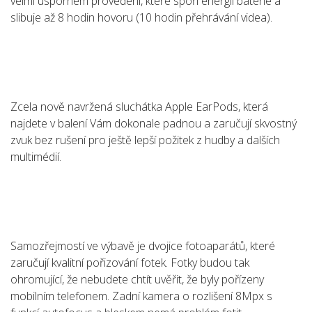
velmi úsporném provedení, které spoří energii baterie a
slibuje až 8 hodin hovoru (10 hodin přehrávání videa).
Zcela nově navržená sluchátka Apple EarPods, která
najdete v balení Vám dokonale padnou a zaručují skvostný
zvuk bez rušení pro ještě lepší požitek z hudby a dalších
multimédií.
Samozřejmostí ve výbavě je dvojice fotoaparátů, které
zaručují kvalitní pořizování fotek. Fotky budou tak
ohromující, že nebudete chtít uvěřit, že byly pořízeny
mobilním telefonem. Zadní kamera o rozlišení 8Mpx s