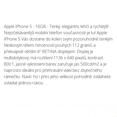
Apple iPhone 5 - 16GB - Tenký, elegantní, lehčí a rychlejší!
Nejočekávanější mobilní telefon současnosti je tu! Apple
iPhone 5 Vás dostane do kolen svým pozoruhodně tenkým
hliníkovým tělem, hmotností pouhých 112 gramů a
překvapivě větším 4" RETINA displejem. Displej je
multidotykový, má rozlišení 1136 x 640 pixelů, kontrast
800:1, jasné vykreslení barev zaručuje jas 500cd/m2 a je
naprosto ideální pro přehrávání videí bez zbytečného
rámečku. Navíc ho i přes jeho velikost pohodlně zvládnete
ovládat jednou rukou.