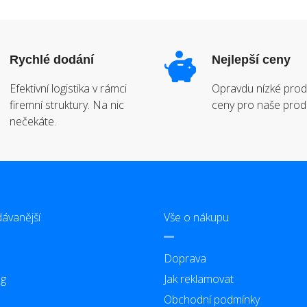
Rychlé dodání
Nejlepší ceny
Efektivní logistika v rámci
Opravdu nízké prod
firemní struktury. Na nic
ceny pro naše prod
nečekáte.
ávanější
Vše o nákupu
Doprava
g
Jak reklamovat
Obchodní podmínky