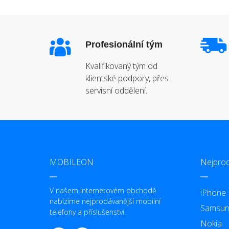
Profesionální tým
Kvalifikovaný tým od
klientské podpory, přes
servisní oddělení.
MOBILEON
Nejprod
V našem internetovém obchodě
iPhone
nabízíme nejprodávanější mobilní
Samsun
telefony a příslušenství.
Nokia