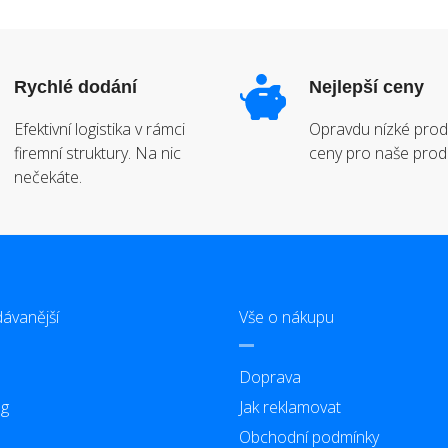
Rychlé dodání
Nejlepší ceny
Efektivní logistika v rámci
Opravdu nízké prod
firemní struktury. Na nic
ceny pro naše prod
nečekáte.
ávanější
Vše o nákupu
Doprava
g
Jak reklamovat
Obchodní podmínky