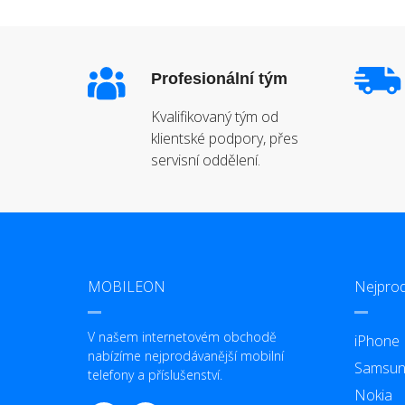
Profesionální tým
Kvalifikovaný tým od
klientské podpory, přes
servisní oddělení.
MOBILEON
Nejprod
V našem internetovém obchodě
iPhone
nabízíme nejprodávanější mobilní
Samsun
telefony a příslušenství.
Nokia