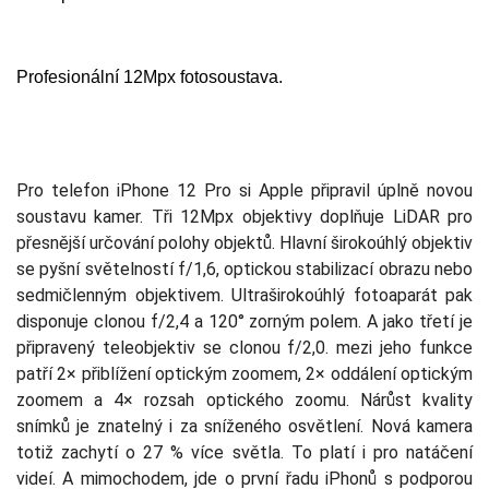
Profesionální 12Mpx fotosoustava.
Pro telefon iPhone 12 Pro si Apple připravil úplně novou
soustavu kamer. Tři 12Mpx objektivy doplňuje LiDAR pro
přesnější určování polohy objektů. Hlavní širokoúhlý objektiv
se pyšní světelností f/1,6, optickou stabilizací obrazu nebo
sedmičlenným objektivem. Ultraširokoúhlý fotoaparát pak
disponuje clonou f/2,4 a 120° zorným polem. A jako třetí je
připravený teleobjektiv se clonou f/2,0. mezi jeho funkce
patří 2× přiblížení optickým zoomem, 2× oddálení optickým
zoomem a 4× rozsah optického zoomu. Nárůst kvality
snímků je znatelný i za sníženého osvětlení. Nová kamera
totiž zachytí o 27 % více světla. To platí i pro natáčení
videí. A mimochodem, jde o první řadu iPhonů s podporou