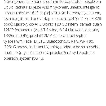
Nová generace iPhone s duálním fotoaparátem, displejem
Liquid Retina HD, ještě vyšším výkonem, umělou inteligencí
a řadou novinek. 6.1" displej s širokým barevným gamutem,
technologií TrueTone a Haptic Touch, rozlišení 1792 × 828
bodů; 6jádrový čip A13 Bionic; 128 GB interní paměti; duální
12MP fotoaparát (AI, ƒ/1.8 wide, ƒ/2.4 ultrawide, objektivy
13/26mm, OIS); přední 12MP kamera TrueDepth s
vylepšeným Face ID; LTE. Bluetooth 5.0, NFC, Wi-Fi ax,
GPS/ Glonass, rozhraní Lightning, podpora bezdrátového
nabíjení Qi, rychlé nabíjení a prodloužená výdrž baterie,
operační systém iOS 13.