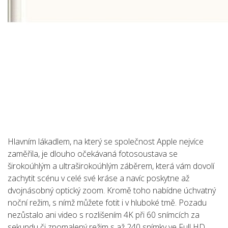
Hlavním lákadlem, na který se společnost Apple nejvíce
zaměřila, je dlouho očekávaná fotosoustava se
širokoúhlým a ultraširokoúhlým záběrem, která vám dovolí
zachytit scénu v celé své kráse a navíc poskytne až
dvojnásobný optický zoom. Kromě toho nabídne úchvatný
noční režim, s nímž můžete fotit i v hluboké tmě. Pozadu
nezůstalo ani video s rozlišením 4K při 60 snímcích za
sekundu či zpomalený režim s až 240 snímky ve Full HD.