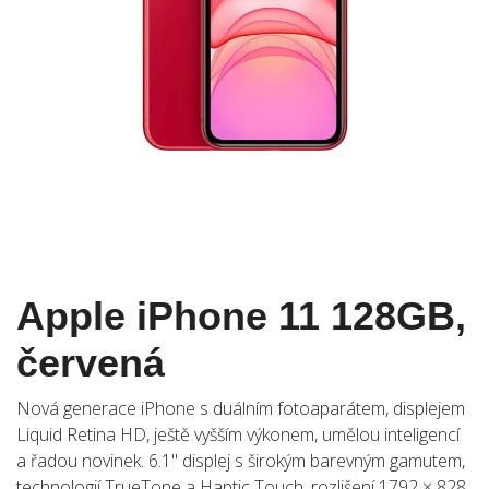
Apple iPhone 11 128GB,
červená
Nová generace iPhone s duálním fotoaparátem, displejem
Liquid Retina HD, ještě vyšším výkonem, umělou inteligencí
a řadou novinek. 6.1" displej s širokým barevným gamutem,
technologií TrueTone a Haptic Touch, rozlišení 1792 × 828