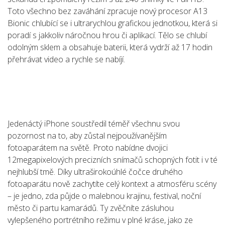
Toto všechno bez zaváhání zpracuje nový procesor A13
Bionic chlubící se i ultrarychlou grafickou jednotkou, která si
poradí s jakkoliv náročnou hrou či aplikací. Tělo se chlubí
odolným sklem a obsahuje baterii, která vydrží až 17 hodin
přehrávat video a rychle se nabíjí.
Jedenáctý iPhone soustředil téměř všechnu svou
pozornost na to, aby zůstal nejpoužívanějším
fotoaparátem na světě. Proto nabídne dvojici
12megapixelových precizních snímačů schopných fotit i v té
nejhlubší tmě. Díky ultraširokoúhlé čočce druhého
fotoaparátu nově zachytíte celý kontext a atmosféru scény
– je jedno, zda půjde o malebnou krajinu, festival, noční
město či partu kamarádů. Ty zvěčníte zásluhou
vylepšeného portrétního režimu v plné kráse, jako ze